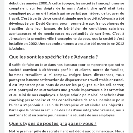
début des années 2000. A cette époque, les sociétés francophones se
comptaient sur les doigts de la main. Autant dire qu'il était très
compliqué pour un olé hadash qui ne parlait pas hébreu de trouver du
travail. C'est à partir de ce constat simple que la société Advancia a été
développée par David Ganem, pour
permettre aux francophones de
travailler dans leur langue, de bénéficier de conditions salariales
avantageuses et de nombreuses opportunités de carrières. C'est à
Jérusalem, la première ville francophone du pays, que la société s'est
installée en 2002. Une seconde antenne a ensuite été ouverte en 2012
à Ashdod.
Quelles sont les spécificités d'Advancia ?
Il suffit de faire un tour dans nos bureaux pour comprendre que notre
société convient à différents profils : étudiants, mères de familles,
hommes travaillant à mi-temps… Malgré leurs différences, tous
partagent la même satisfaction de disposer d'un travail stable en Israël.
Il est important pour nous de casser les préjugés sur les call-center,
c'est pourquoi nous attachons une grande importance à la formation
et au suivi de nos employés. Chaque salarié peut ainsi bénéficier d'un
coaching personnalisé et des conseils avisés de son superviseur pour
l'aider à s'épanouir au sein de l'entreprise et atteindre ses objectifs.
Parce que la parnassa est l'une des clés d'une intégration réussie, nous
mettons tout en œuvre pour assurer la réussite de nos employés.
Quels types de postes proposez-vous ?
Notre premier pôle de recrutement est dédié aux commerciaux. Nous