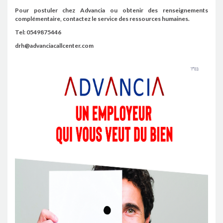
Pour postuler chez Advancia ou obtenir des renseignements
complémentaire, contactez le service des ressources humaines.
Tel: 0549875446
drh@advanciacallcenter.com