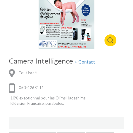
Camera Intelligence
+ Contact
Tout Israël
050-4268111
-10% exeptionnel pour les Olims Hadashims
Télévision Francaise,,paraboles.