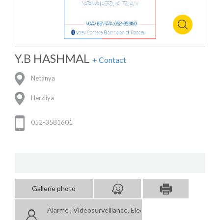
Y.B HASHMAL
+ Contact
Netanya
Herzliya
052-3581601
Gallerie photo
Alarme , Videosurveillance, Electricien, Intercom Video