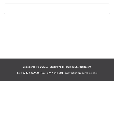
Le repertoire © 2017 - 2020 I Yad Haruzim 16, Jerusalem
Tél :
0747 146 900
- Fax :
0747 146 901
I
contact@lerepertoire.co.il