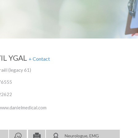
IL YGAL
+ Contact
raël (legacy 61)
76555
22622
www.danielmedical.com
Neurologue, EMG