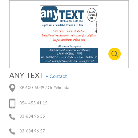
ANY TEXT
+ Contact
BP 600, 60392 Or Yehouda
054-455 41 15
03-634 96 55
03-634 96 57