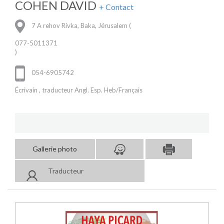
COHEN DAVID
+ Contact
7 A rehov Rivka, Baka, Jérusalem (
077-5011371
)
054-6905742
Écrivain , traducteur Angl. Esp. Heb/Français
Gallerie photo
Traducteur