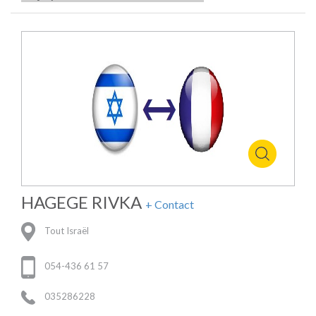
HAGEGE RIVKA
+ Contact
Tout Israël
054-436 61 57
035286228