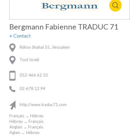
Bergmann Fabienne TRADUC 71
+ Contact
Réhov Shahal 55, Jérusalem
Tout Israël
052-466 62 10
02-678 12 94
http://www.traduc71.com
Français → Hébreu
Hébreu → Français
Anglais → Français
Aglais → Hébreu