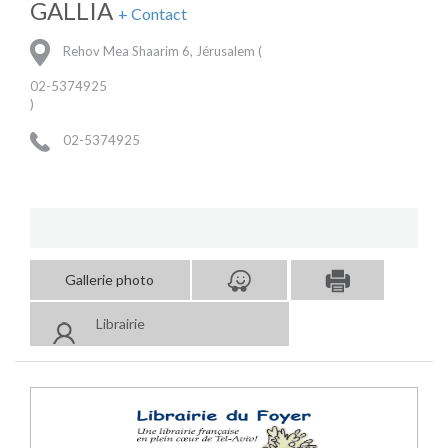
GALLIA
+ Contact
Rehov Mea Shaarim 6, Jérusalem (
02-5374925
)
02-5374925
Gallerie photo
Librairie