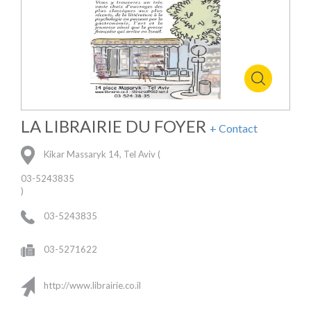
LA LIBRAIRIE DU FOYER
+ Contact
Kikar Massaryk 14, Tel Aviv (
03-5243835
)
03-5243835
03-5271622
http://www.librairie.co.il