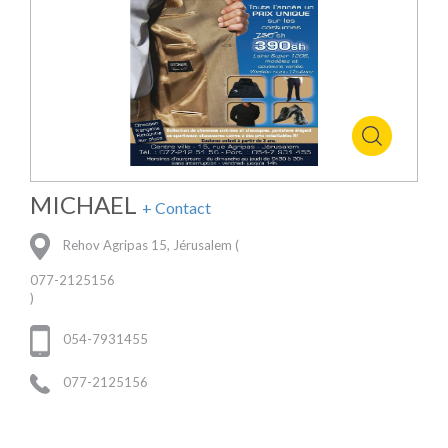
MICHAEL
+ Contact
Rehov Agripas 15, Jérusalem (
077-2125156
)
054-7931455
077-2125156