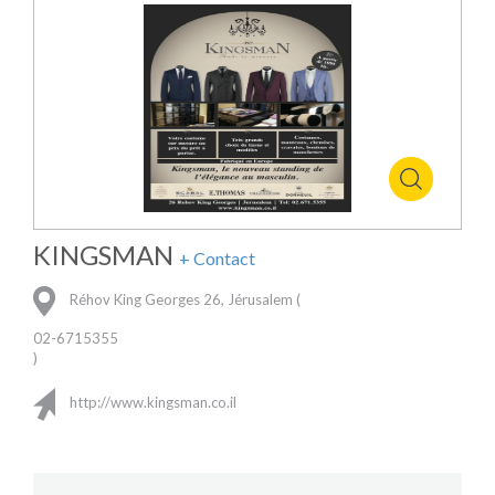
KINGSMAN
+ Contact
Réhov King Georges 26, Jérusalem (
02-6715355
)
http://www.kingsman.co.il