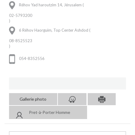
Réhov Yad haroutzim 14, Jérusalem (
02-5793200
)
6 Réhov Haorguim, Top Center Ashdod (
08-8525523
)
054-8352556
Gallerie photo
Pret-à-Porter Homme