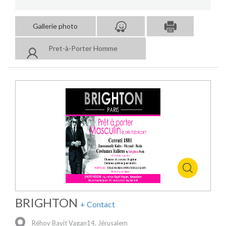
Gallerie photo
Pret-à-Porter Homme
BRIGHTON
+ Contact
Réhov Bayit Vagan14, Jérusalem