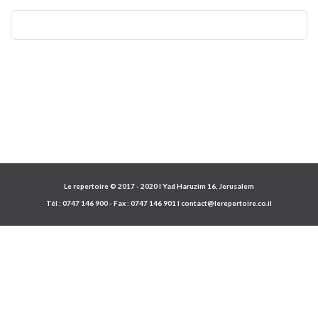
Le repertoire © 2017 - 2020 I Yad Haruzim 16, Jerusalem
Tél :
0747 146 900
- Fax :
0747 146 901
I
contact@lerepertoire.co.il