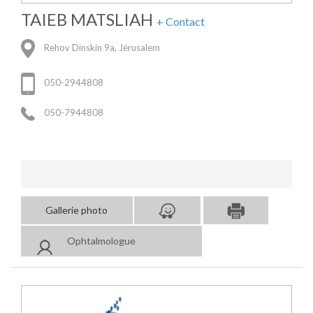
TAIEB MATSLIAH
+ Contact
Rehov Dinskin 9a, Jérusalem
050-2944808
050-7944808
Gallerie photo
Ophtalmologue