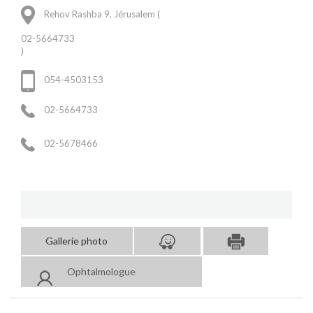
Rehov Rashba 9, Jérusalem (
02-5664733
)
054-4503153
02-5664733
02-5678466
Gallerie photo
Ophtalmologue