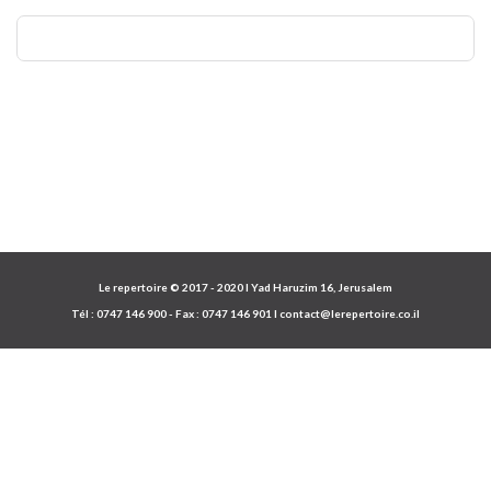
Le repertoire © 2017 - 2020 I Yad Haruzim 16, Jerusalem
Tél :
0747 146 900
- Fax :
0747 146 901
I
contact@lerepertoire.co.il