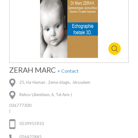
ZERAH MARC
+ Contact
25, Ha-Human . 2eme étage., Jérusalem
Rehov Lilienblum, 6, Tel Aviv (
036777300
)
0539955933
026422845