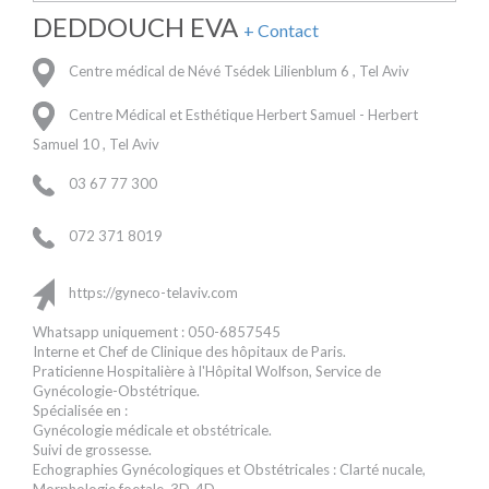
DEDDOUCH EVA
+ Contact
Centre médical de Névé Tsédek Lilienblum 6 , Tel Aviv
Centre Médical et Esthétique Herbert Samuel - Herbert
Samuel 10 , Tel Aviv
03 67 77 300
072 371 8019
https://gyneco-telaviv.com
Whatsapp uniquement : 050-6857545
Interne et Chef de Clinique des hôpitaux de Paris.
Praticienne Hospitalière à l'Hôpital Wolfson, Service de
Gynécologie-Obstétrique.
Spécialisée en :
Gynécologie médicale et obstétricale.
Suivi de grossesse.
Echographies Gynécologiques et Obstétricales : Clarté nucale,