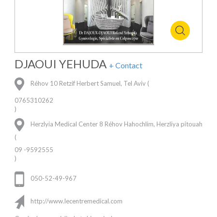
DJAOUI YEHUDA
+ Contact
Réhov 10 Retzif Herbert Samuel, Tel Aviv (
0765310262
)
Herzlyia Medical Center 8 Réhov Hahochlim, Herzliya pitouah
(
09 -9592555
)
050-52-49-967
http://www.lecentremedical.com