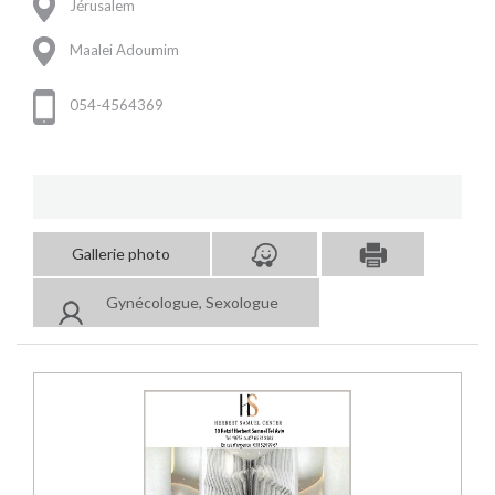
Jérusalem
Maalei Adoumim
054-4564369
Gallerie photo
Gynécologue, Sexologue