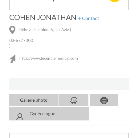
COHEN JONATHAN
+ Contact
Réhov Lilienblum 6, Tel Aviv (
03-6777300
)
http://www.lecentremedical.com
Gallerie photo
Gynécologue