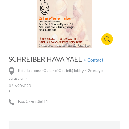
SCHREIBER HAVA YAEL
+ Contact
Beit Hadfouss (Oulamei Goutnik) lobby 4 2e étage,
Jérusalem (
02-6506020
)
Fax: 02-6506611