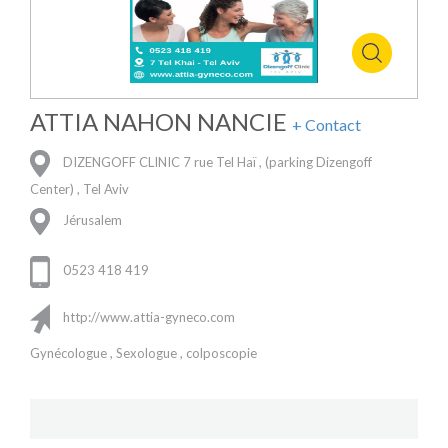
ATTIA NAHON NANCIE
+ Contact
DIZENGOFF CLINIC 7 rue Tel Haï , (parking Dizengoff
Center) , Tel Aviv
Jérusalem
0523 418 419
http://www.attia-gyneco.com
Gynécologue , Sexologue , colposcopie