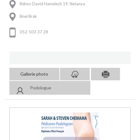
Réhov David Hamelech 19, Netanya
Bnei Brak
052-503 37 28
Gallerie photo
Podologue