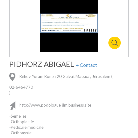
PIDHORZ ABIGAEL
+ Contact
Réhov Yoram Ronen 20,Guivat Massua , Jérusalem (
02-6464770
)
http://www.podologue-jlm.business.site
-Semelles
-Orthoplastie
-Pedicure médicale
-Orthonyxie