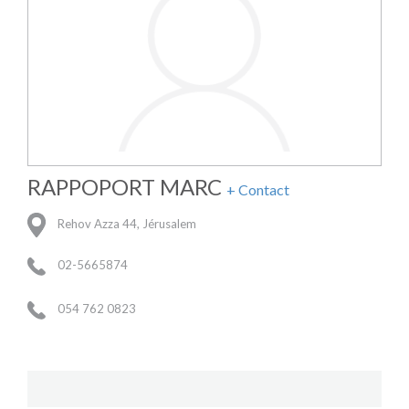
RAPPOPORT MARC
+ Contact
Rehov Azza 44, Jérusalem
02-5665874
054 762 0823