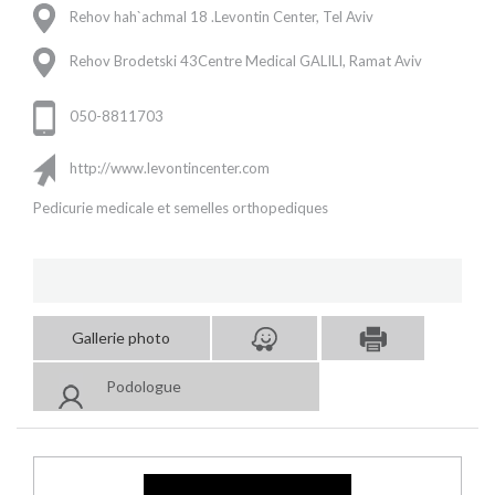
Rehov hah`achmal 18 .Levontin Center, Tel Aviv
Rehov Brodetski 43Centre Medical GALILI, Ramat Aviv
050-8811703
http://www.levontincenter.com
Pedicurie medicale et semelles orthopediques
Gallerie photo
Podologue