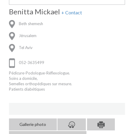
Benitta Mickael
+ Contact
Beth shemesh
Jérusalem
Tel Aviv
052-3635499
Pédicure-Podologue-Réflexologue.
Soins a domicile,
Semelles orthopédiques sur mesure.
Patients diabétiques
Gallerie photo