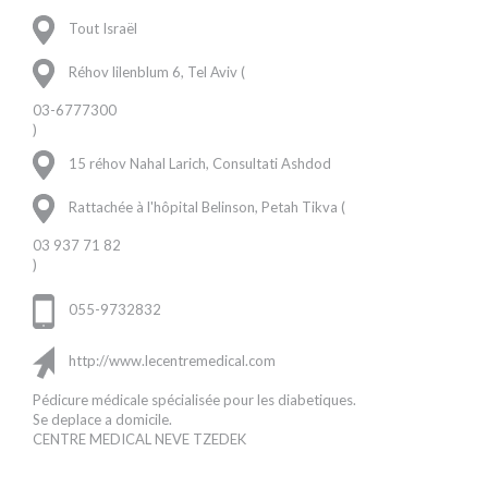
Tout Israël
Réhov lilenblum 6, Tel Aviv (
03-6777300
)
15 réhov Nahal Larich, Consultati Ashdod
Rattachée à l'hôpital Belinson, Petah Tikva (
03 937 71 82
)
055-9732832
http://www.lecentremedical.com
Pédicure médicale spécialisée pour les diabetiques.
Se deplace a domicile.
CENTRE MEDICAL NEVE TZEDEK