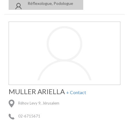
Réflexologue, Podologue
MULLER ARIELLA
+ Contact
Réhov Levy 9, Jérusalem
02-6715671