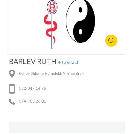
BARLEV RUTH
+ Contact
Réhov Shlomo Hamélekh 9, Bnei Brak
052-347 14 96
074-703 26 01